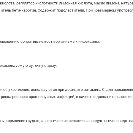
 кислота, регулятор кислотности лимонная кислота, масло лимона, нату
ситель бета-каротин. Содержит подсластители. При чрезмерном употреб
овышению сопротивляемости организма к инфекциям.
 рекомендуемую суточную дозу.
её укрепления, используются при дефиците витамина С, для повышения
риска респираторно-вирусных инфекций, в качестве дополнительного ис
 кормление грудью, аллергические реакции на продукты пчеловодства, 