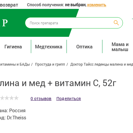
 возврат
Способ получения:
не выбран
,
изменить
Мама и
Гигиена
Медтехника
Оптика
малыш
Витамины и БАДы
Простуда и грипп
Доктор Тайсс леденцы малина и мед 
ина и мед + витамин С, 52г
0 отзывов
Поделиться
ана:
Россия
нд:
Dr.Theiss