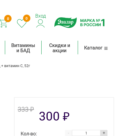
Вход
0
0
Витамины
Скидки и
Каталог
и БАД
акции
+ витамин С, 52г
₽
333
₽
300
Кол-во:
-
+