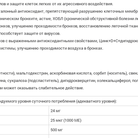
в и защите клеток легких от их агрессивного воздействия.
эталонный антиоксидант, препятствующий разрушению клеточных мембра
ническом бронхите, астме, ХОБЛ (хронической обструктивной болезни л
нхов, улучшению проходимости бронхов, восстановлению легочной ткан
пособствует защите от вирусов.
ов с выраженными антиоксидантными свойствами, Цинк+D+C+дигидрокве
системы, улучшению проходимости воздуха в бронхах.
ности), мальтодекстрин, аскорбиновая кислота, сорбит (носитель), свек
ина, сукралоза (подсластитель), дигидрокверцетин, холекальциферол, п
ии может оказывать слабительное действие.
ндуемого уровня суточного потребления (адекватного уровня):
24 мг
25 мкг (1000 МЕ)
500 мг