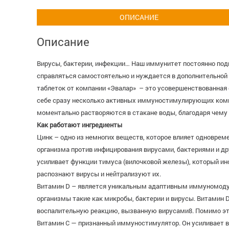
ОПИСАНИЕ
Описание
Вирусы, бактерии, инфекции… Наш иммунитет постоянно подв
справляться самостоятельно и нуждается в дополнительной
таблеток от компании «Эвалар» ­­ – это усовершенствованна
себе сразу несколько активных иммуностимулирующих компон
моментально растворяются в стакане воды, благодаря чему
Как работают ингредиенты
Цинк – одно из немногих веществ, которое влияет одноврем
организма против инфицирования вирусами, бактериями и д
усиливает функции тимуса (вилочковой железы), который ин
распознают вирусы и нейтрализуют их.
Витамин D – является уникальным адаптивным иммуномодул
организмы такие как микробы, бактерии и вирусы. Витамин 
воспалительную реакцию, вызванную вирусами8. Помимо это
Витамин С — признанный иммуностимулятор. Он усиливает в