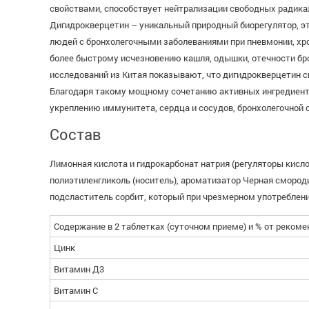
свойствами, способствует нейтрализации свободных радикало
Дигидрокверцетин – уникальный природный биорегулятор, 
людей с бронхолегочными заболеваниями при пневмонии, хро
более быстрому исчезновению кашля, одышки, отечности бро
исследований из Китая показывают, что дигидрокверцетин с
Благодаря такому мощному сочетанию активных ингредиент
укреплению иммунитета, сердца и сосудов, бронхолегочной 
Состав
Лимонная кислота и гидрокарбонат натрия (регуляторы кислот
полиэтиленгликоль (носитель), ароматизатор Черная смород
подсластитель сорбит, который при чрезмерном употреблен
Содержание в 2 таблетках (суточном приеме) и % от рекоме
Цинк
Витамин Д3
Витамин С