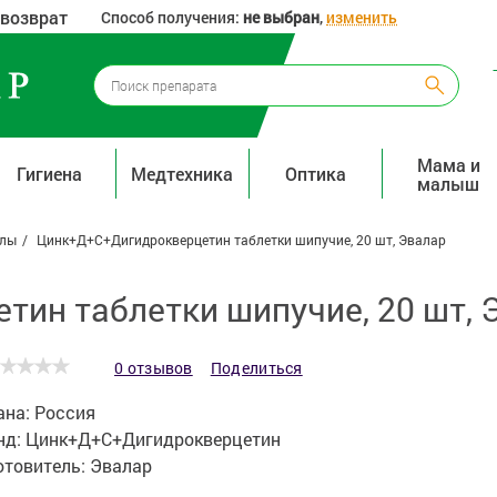
 возврат
Способ получения:
не выбран
,
изменить
Мама и
Гигиена
Медтехника
Оптика
малыш
алы
Цинк+Д+С+Дигидрокверцетин таблетки шипучие, 20 шт, Эвалар
ин таблетки шипучие, 20 шт, 
0 отзывов
Поделиться
ана:
Россия
нд:
Цинк+Д+С+Дигидрокверцетин
отовитель:
Эвалар