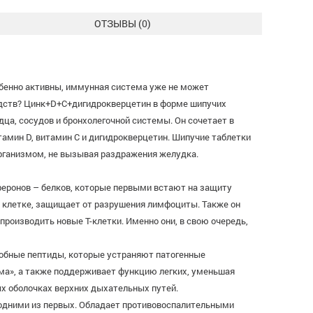
ОТЗЫВЫ (
0
)
обенно активны, иммунная система уже не может
едств? Цинк+D+С+дигидрокверцетин в форме шипучих
дца, сосудов и бронхолегочной системы. Он сочетает в
амин D, витамин С и дигидрокверцетин. Шипучие таблетки
организмом, не вызывая раздражения желудка.
феронов – белков, которые первыми встают на защиту
 клетке, защищает от разрушения лимфоциты. Также он
роизводить новые Т-клетки. Именно они, в свою очередь,
обные пептиды, которые устраняют патогенные
рма», а также поддерживает функцию легких, уменьшая
х оболочках верхних дыхательных путей.
 одними из первых. Обладает противовоспалительными