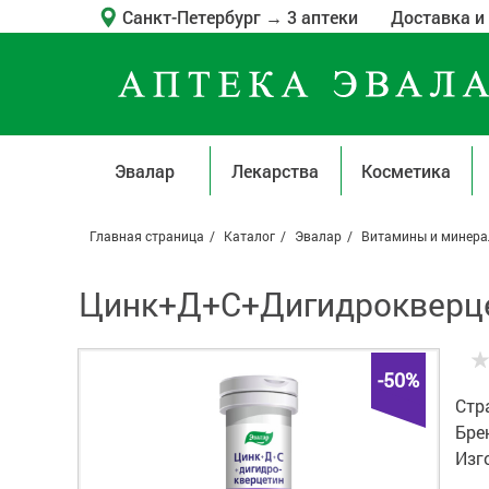
Санкт-Петербург
→
3 аптеки
Доставка и
Эвалар
Лекарства
Косметика
Главная страница
Каталог
Эвалар
Витамины и минер
Цинк+Д+С+Дигидрокверцет
-50%
Стр
Бре
Изг