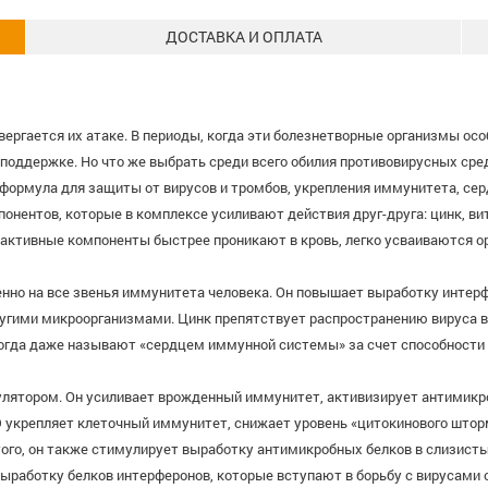
ДОСТАВКА И ОПЛАТА
ергается их атаке. В периоды, когда эти болезнетворные организмы ос
 поддержке. Но что же выбрать среди всего обилия противовирусных ср
я формула для защиты от вирусов и тромбов, укрепления иммунитета, сер
ентов, которые в комплексе усиливают действия друг-друга: цинк, вит
 активные компоненты быстрее проникают в кровь, легко усваиваются 
енно на все звенья иммунитета человека. Он повышает выработку интер
ругими микроорганизмами. Цинк препятствует распространению вируса в
огда даже называют «сердцем иммунной системы» за счет способности п
ятором. Он усиливает врожденный иммунитет, активизирует антимикр
D укрепляет клеточный иммунитет, снижает уровень «цитокинового што
го, он также стимулирует выработку антимикробных белков в слизисты
ыработку белков интерферонов, которые вступают в борьбу с вирусами