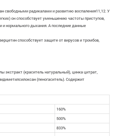
н свободными радикалами и развитию воспаления11,12. У
егких) он способствует уменьшению частоты приступов,
и и нормального дыхания. А последние данные
рцетин способствует защите от вирусов и тромбов,
лы экстракт (краситель натуральный), цинка цитрат,
олидиметилсилоксан (пеногаситель). Содержит
160%
500%
833%