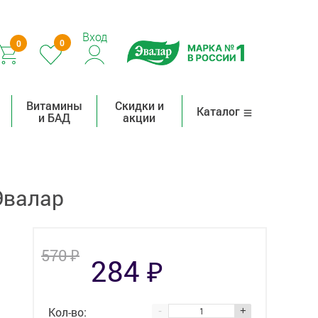
Вход
0
0
Витамины
Скидки и
Каталог
и БАД
акции
Эвалар
₽
570
₽
284
Кол-во:
-
+