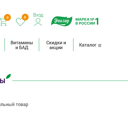
Вход
0
0
Витамины
Скидки и
Каталог
и БАД
акции
РЫ
льный товар