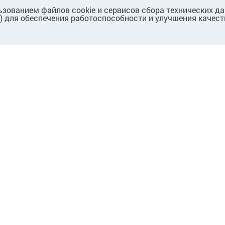
ьзованием файлов cookie и сервисов сбора технических д
.) для обеспечения работоспособности и улучшения качест
ПАРТНЕРАМ
Для партнеров
Для поставщиков
Для собственников/
арендодателей
Предложение о