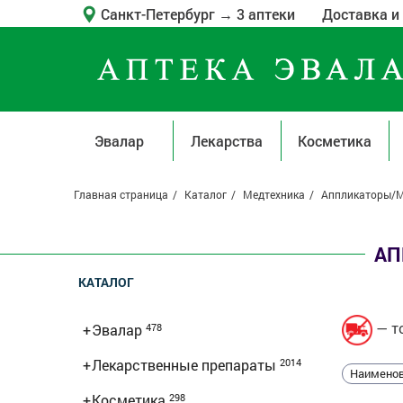
Санкт-Петербург
→
3 аптеки
Доставка и
Эвалар
Лекарства
Косметика
Главная страница
Каталог
Медтехника
Аппликаторы/М
АП
КАТАЛОГ
— то
+
Эвалар
478
+
Лекарственные препараты
2014
Наименов
+
Косметика
298