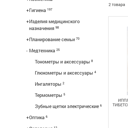
2 товара
+
Гигиена
197
+
Изделия медицинского
назначения
98
+
Планирование семьи
70
-
Медтехника
25
Тонометры и аксессуары
8
Глюкометры и аксессуары
4
Ингаляторы
2
Термометры
5
ИППЛ
ТИБЕТС
Зубные щетки электрические
6
+
Оптика
6
12