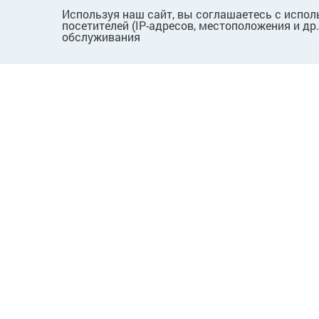
Используя наш сайт, вы соглашаетесь с испол
посетителей (IP-адресов, местоположения и др
обслуживания
ПОКУПАТЕЛЯМ
КОМПАНИЯ
Как сделать заказ
О нас
Способы оплаты
Новости
Доставка*
Вопросы
Пользовательское
Лицензии
соглашение