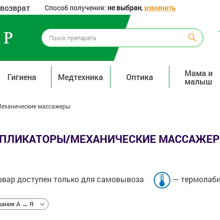
 возврат
Способ получения:
не выбран
,
изменить
Мама и
Гигиена
Медтехника
Оптика
малыш
еханические массажеры
ПЛИКАТОРЫ/МЕХАНИЧЕСКИЕ МАССАЖЕ
вар доступен только для самовывоза
— термолаби
ание А → Я