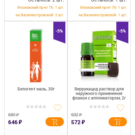
Московский пр-кт 76:
1 шт.
Московский пр-кт 76:
1 шт.
на Василеостровской:
2 шт.
на Василеостровской:
1 шт.
-5%
-5%
Белогент мазь, 30г
Веррукацид раствор для
наружного применения
флакон с аппликатором, 2г
₽
₽
680
602
₽
₽
646
572