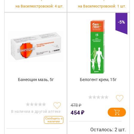
+7 (812) 570-55-00
Вакансии
на Василеостровской:
4 шт.
на Василеостровской:
1 шт.
-5%
Банеоцин мазь, 5г
Белогент крем, 15г
₽
478
₽
В наличии в другой аптеке
454
Сообщить о
наличии
Осталось: 2 шт.