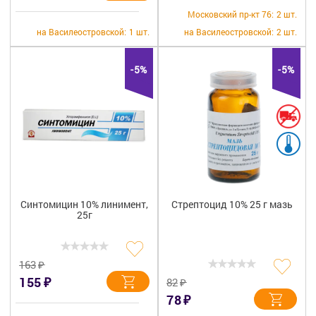
Московский пр-кт 76:
2 шт.
на Василеостровской:
1 шт.
на Василеостровской:
2 шт.
-5%
-5%
Синтомицин 10% линимент,
Стрептоцид 10% 25 г мазь
25г
₽
163
₽
155
₽
82
₽
78