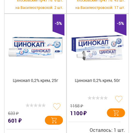
Московский пр-кт 76:
6 шт.
Московский пр-кт 76:
43 шт.
на Василеостровской:
2 шт.
на Василеостровской:
17 шт.
-5%
-5%
Цинокап 0,2% крем, 25г
Цинокап 0,2% крем, 50г
₽
1158
₽
1100
₽
633
₽
601
Осталось: 1 шт.