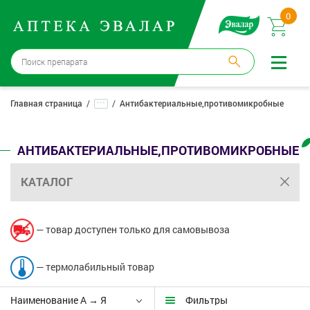
0
Санкт-Петербург
→
3 аптеки
...
Главная страница
Антибактериальные,противомикробные
Войти |
Регистрация
АНТИБАКТЕРИАЛЬНЫЕ,ПРОТИВОМИКРОБНЫЕ
Доставка и оплата
КАТАЛОГ
Способ получения:
не выбран
,
изменить
Эвалар
— товар доступен только для самовывоза
Лекарства
— термолабильный товар
Косметика
Наименование А → Я
Фильтры