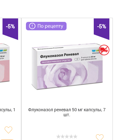
дазол
(1)
Авексима Сибирь
(1)
МЕТРОНИДАЗОЛ
(1)
зол
(1)
Обновление ПФК
(3)
Флуконазол
(2)
Фуразолидон
(1)
-5%
-5%
псулы, 1
Флуконазол реневал 50 мг капсулы, 7
шт.