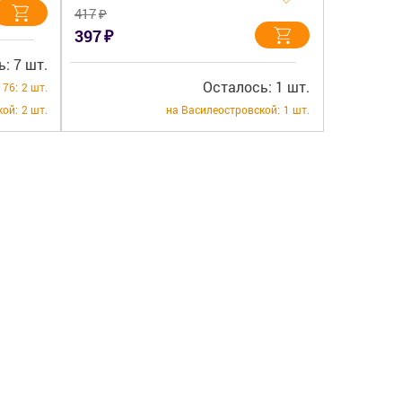
₽
417
₽
397
: 7 шт.
Осталось: 1 шт.
 76:
2 шт.
кой:
2 шт.
на Василеостровской:
1 шт.