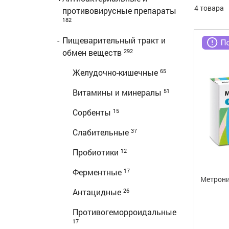
4 товара
противовирусные препараты
182
-
Пищеварительный тракт и
обмен веществ
292
Желудочно-кишечные
65
Витамины и минералы
51
Сорбенты
15
Слабительные
37
Пробиотики
12
Ферментные
17
Метрони
Антацидные
26
Противогеморроидальные
17