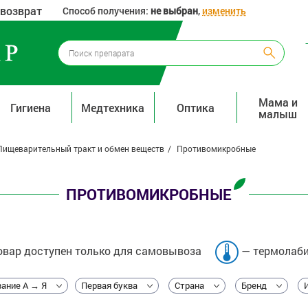
 возврат
Способ получения:
не выбран
,
изменить
Мама и
Гигиена
Медтехника
Оптика
малыш
Пищеварительный тракт и обмен веществ
Противомикробные
ПРОТИВОМИКРОБНЫЕ
вар доступен только для самовывоза
— термолаби
ание А → Я
Первая буква
Страна
Бренд