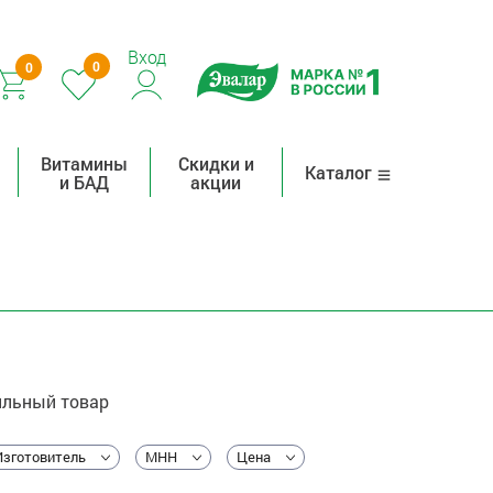
Вход
0
0
Витамины
Скидки и
Каталог
и БАД
акции
льный товар
Изготовитель
МНН
Цена