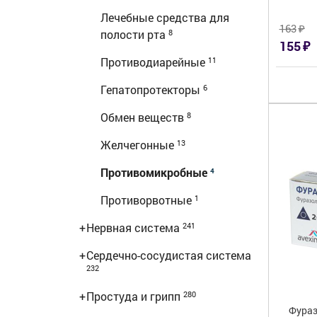
Лечебные средства для
₽
163
полости рта
8
₽
155
Противодиарейные
11
Гепатопротекторы
6
Обмен веществ
8
Желчегонные
13
Противомикробные
4
Противорвотные
1
+
Нервная система
241
+
Сердечно-сосудистая система
232
+
Простуда и грипп
280
Фураз