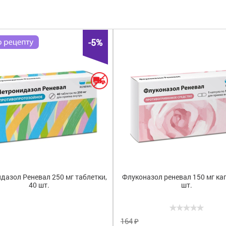
м
(1)
Россия
(4)
Метрони
ф
(3)
Флукона
-5%
дазол Реневал 250 мг таблетки,
Флуконазол реневал 150 мг ка
40 шт.
шт.
₽
164