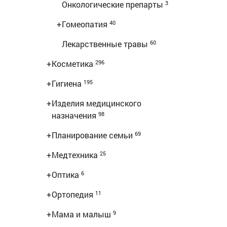
Онкологические препарты
3
+
Гомеопатия
40
Лекарственные травы
60
+
Косметика
296
+
Гигиена
195
+
Изделия медицинского
назначения
98
+
Планирование семьи
69
+
Медтехника
25
+
Оптика
6
+
Ортопедия
11
+
Мама и малыш
9