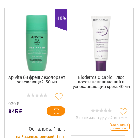
Гигиена
Изделия медицинского назначения
-10%
Планирование семьи
Медтехника
Оптика
Ортопедия
Apivita би фреш дезодорант
Bioderma Cicabio Плюс
освежающий, 50 мл
восстанавливающий и
Мама и малыш
успокаивающий крем, 40 мл
Уход за больными
₽
939
₽
845
Витамины
и БАД
В наличии в другой аптеке
Скидки и акции
Сообщить о
Осталось: 1 шт.
наличии
на Василеостровской:
1 шт.