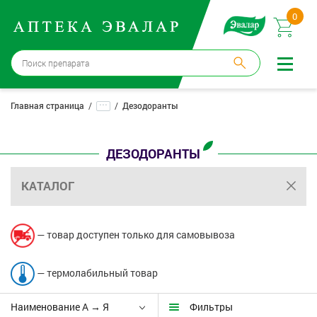
0
Санкт-Петербург
→
3 аптеки
...
Главная страница
Дезодоранты
Войти |
Регистрация
ДЕЗОДОРАНТЫ
Доставка и оплата
КАТАЛОГ
Способ получения:
не выбран
,
изменить
Эвалар
— товар доступен только для самовывоза
Лекарства
— термолабильный товар
Косметика
Наименование А → Я
Фильтры