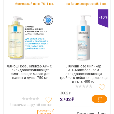
Московский пр-кт 76:
1 шт.
на Василеостровской:
1 шт.
-10%
ЛяРошПозе Липикар AP+ Oil
ЛяРошПозе Липикар
липидовосполняющее
АП+Макс бальзам
смягчающее масло для
липидовосполняющи
ванны и душа, 750 мл
тройного действия для лица
и тела, 400 мл
₽
3002
₽
2702
В наличии в другой аптеке
Сообщить о
Осталось: 1 шт.
наличии