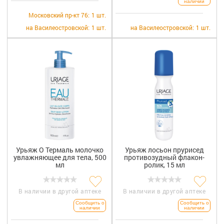
наличии
Московский пр-кт 76:
1 шт.
на Василеостровской:
1 шт.
на Василеостровской:
1 шт.
Урьяж О Термаль молочко
Урьяж лосьон прурисед
увлажняющее для тела, 500
противозудный флакон-
мл
ролик, 15 мл
В наличии в другой аптеке
В наличии в другой аптеке
Сообщить о
Сообщить о
наличии
наличии