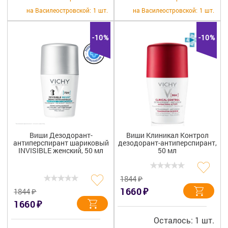
на Василеостровской:
1 шт.
на Василеостровской:
1 шт.
-10%
-10%
Виши Дезодорант-
Виши Клиникал Контрол
антиперспирант шариковый
дезодорант-антиперспирант,
INVISIBLE женский, 50 мл
50 мл
₽
1844
₽
1660
₽
1844
₽
1660
Осталось: 1 шт.