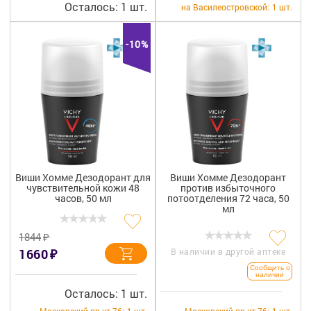
Осталось: 1 шт.
на Василеостровской:
1 шт.
-10%
Виши Хомме Дезодорант для
Виши Хомме Дезодорант
чувствительной кожи 48
против избыточного
часов, 50 мл
потоотделения 72 часа, 50
мл
₽
1844
₽
1660
В наличии в другой аптеке
Сообщить о
наличии
Осталось: 1 шт.
Московский пр-кт 76:
1 шт.
Московский пр-кт 76:
1 шт.