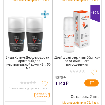
-10%
Виши Хомме Део дезодорант
Драй драй сенситив 50мл ср-
шариковый для
во от обильного
чувствительной кожи 48ч, 50
потооделения
мл
₽
1270
₽
1143
В наличии в другой аптеке
Сообщить о
Осталось: 2 шт.
наличии
Московский пр-кт 76:
1 шт.