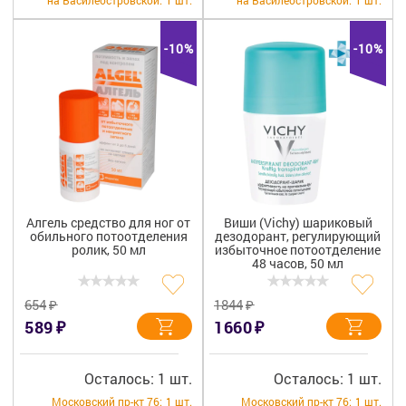
на Василеостровской:
1 шт.
на Василеостровской:
1 шт.
-10%
-10%
Алгель средство для ног от
Виши (Vichy) шариковый
обильного потоотделения
дезодорант, регулирующий
ролик, 50 мл
избыточное потоотделение
48 часов, 50 мл
₽
₽
654
1844
₽
₽
589
1660
Осталось: 1 шт.
Осталось: 1 шт.
Московский пр-кт 76:
1 шт.
Московский пр-кт 76:
1 шт.