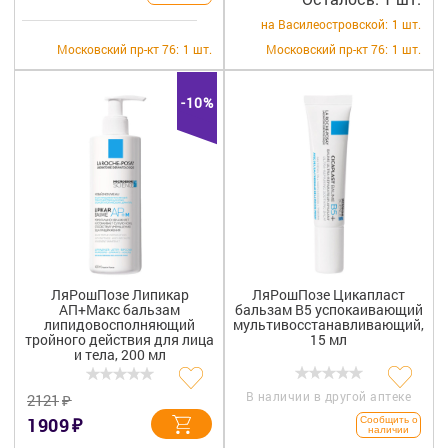
на Василеостровской:
1 шт.
Московский пр-кт 76:
1 шт.
Московский пр-кт 76:
1 шт.
-10%
ЛяРошПозе Липикар
ЛяРошПозе Цикапласт
АП+Макс бальзам
бальзам B5 успокаивающий
липидовосполняющий
мультивосстанавливающий,
тройного действия для лица
15 мл
и тела, 200 мл
В наличии в другой аптеке
₽
2121
₽
1909
Сообщить о
наличии