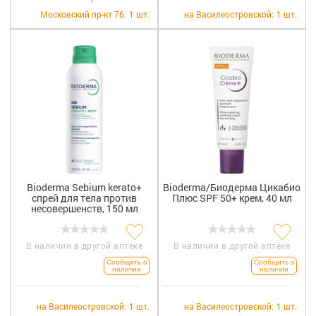
+7 (812) 570-55-00
Вакансии
Московский пр-кт 76:
1 шт.
на Василеостровской:
1 шт.
Bioderma Sebium kerato+
Bioderma/Биодерма Цикабио
спрей для тела против
Плюс SPF 50+ крем, 40 мл
несовершенств, 150 мл
В наличии в другой аптеке
В наличии в другой аптеке
Сообщить о
Сообщить о
наличии
наличии
на Василеостровской:
1 шт.
на Василеостровской:
1 шт.