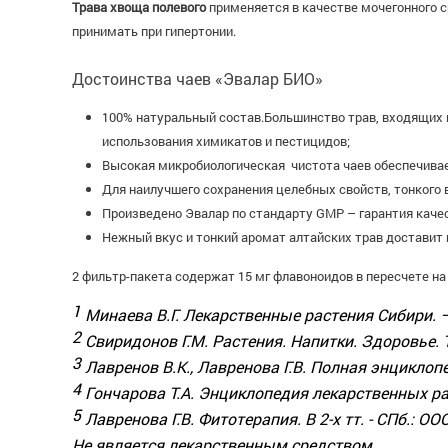
Трава хвоща полевого
применяется в качестве мочегонного 
принимать при гипертонии.
Достоинства чаев «Эвалар БИО»
100% натуральный состав.Большинство трав, входящих 
использования химикатов и пестицидов;
Высокая микробиологическая чистота чаев обеспечивае
Для наилучшего сохранения целебных свойств, тонкого
Произведено Эвалар по стандарту GMP – гарантия каче
Нежный вкус и тонкий аромат алтайских трав доставит
2 фильтр-пакета содержат 15 мг флавоноидов в пересчете н
1
Минаева В.Г. Лекарственные растения Сибири. – 
2
Свиридонов Г.М. Растения. Напитки. Здоровье. Т
3
Лавренов В.К., Лавренова Г.В. Полная энциклопед
4
Гончарова Т.А. Энциклопедия лекарственных рас
5
Лавренова Г.В. Фитотерапия. В 2-х тт. - СПб.: О
Не является лекарственным средством.