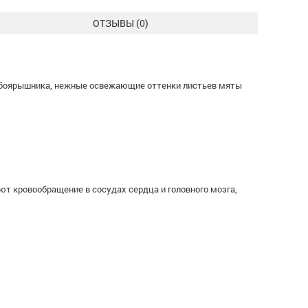
ОТЗЫВЫ (
0
)
ья боярышника, нежные освежающие оттенки листьев мяты
 кровообращение в сосудах сердца и головного мозга,