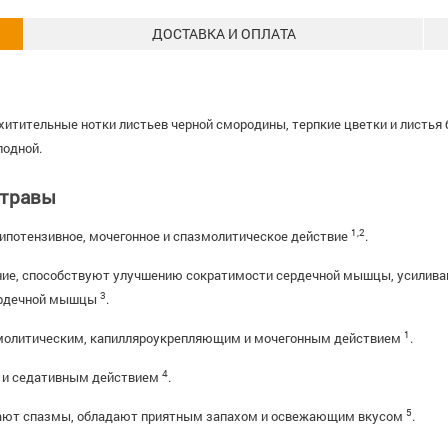
ДОСТАВКА И ОПЛАТА
осхитительные нотки листьев черной смородины, терпкие цветки и лист
лодной.
 травы
1,2
ипотензивное, мочегонное и спазмолитическое действие
.
ие, способствуют улучшению сократимости сердечной мышцы, усиливают
3
сердечной мышцы
.
1
молитическим, капилляроукрепляющим и мочегонным действием
.
4
 и седативным действием
.
5
ают спазмы, обладают приятным запахом и освежающим вкусом
.