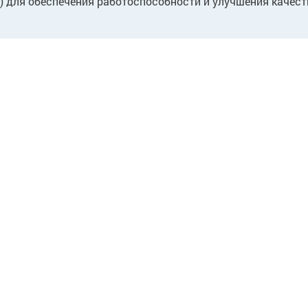
.) для обеспечения работоспособности и улучшения качест
ПАРТНЕРАМ
Для партнеров
Для поставщиков
Для собственников/
арендодателей
Предложение о
сотрудничестве