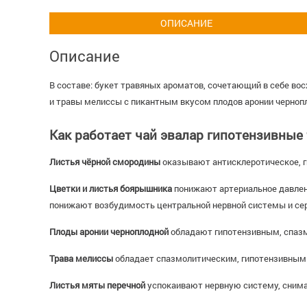
ОПИСАНИЕ
Описание
В составе: букет травяных ароматов, сочетающий в себе в
и травы мелисcы с пикантным вкусом плодов аронии черноп
Как работает чай эвалар гипотензивные
Листья чёрной смородины
оказывают антисклеротическое, г
Цветки и листья боярышника
понижают артериальное давлен
понижают возбудимость центральной нервной системы и 
Плоды аронии черноплодной
обладают гипотензивным, спаз
Трава мелиссы
обладает спазмолитическим, гипотензивным
Листья мяты перечной
успокаивают нервную систему, сним