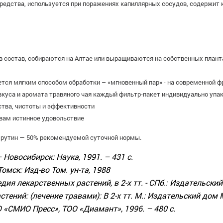
средства, используется при поражениях капиллярных сосудов, содержит
в состав, собираются на Алтае или выращиваются на собственных планта
тся мягким способом обработки – «мгновенный пар» - на современной ф
 вкуса и аромата травяного чая каждый фильтр-пакет индивидуально упа
ства, чистоты и эффективности
 вам истинное удовольствие
а рутин — 50% рекомендуемой суточной нормы.
Новосибирск: Наука, 1991. – 431 с.
омск: Изд-во Том. ун-та, 1988
ия лекарственных растений, в 2-х тт. - СПб.: Издательский
тений: (лечение травами): В 2-х тт. М.: Издательский дом 
ОО «СМИО Пресс», ТОО «Диамант», 1996. – 480 с.