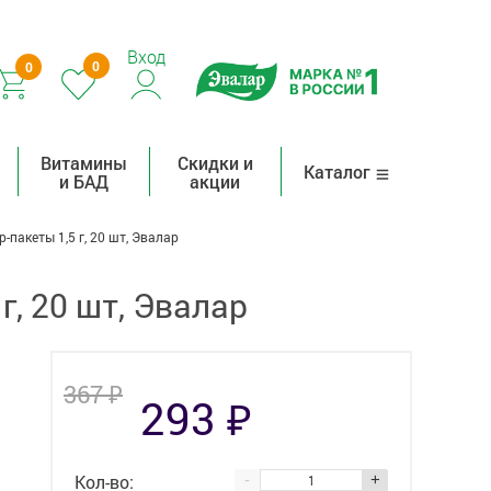
Вход
0
0
Витамины
Скидки и
Каталог
и БАД
акции
пакеты 1,5 г, 20 шт, Эвалар
, 20 шт, Эвалар
₽
367
₽
293
Кол-во:
-
+