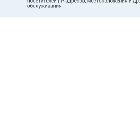
посетителей (IP-адресов, местоположения и др
обслуживания
ПОКУПАТЕЛЯМ
КОМПАНИЯ
Как сделать заказ
О нас
Способы оплаты
Новости
Доставка*
Вопросы
Пользовательское
Лицензии
соглашение
Карьера
Договор публичной оферты