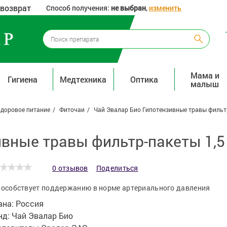
 возврат
Способ получения:
не выбран
,
изменить
Мама и
Гигиена
Медтехника
Оптика
малыш
доровое питание
Фиточаи
Чай Эвалар Био Гипотензивные травы фильтр-
вные травы фильтр-пакеты 1,5 г
0 отзывов
Поделиться
особствует поддержанию в норме артериального давления
ана:
Россия
нд:
Чай Эвалар Био