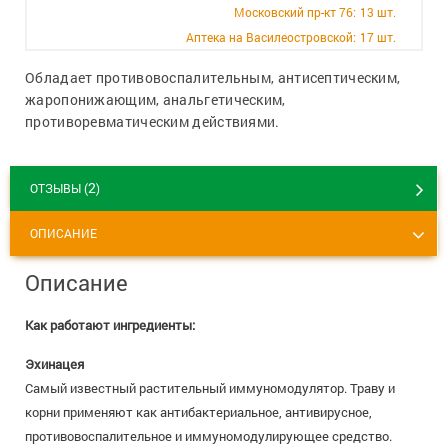
+7 (812) 570-55-00
Вакансии
Московский пр-кт 76:
13 шт.
Аптека на Василеостровской:
17 шт.
Обладает противовоспалительным, антисептическим,
жаропонижающим, анальгетическим,
противоревматическим действиями.
2
ОТЗЫВЫ (
)
ОПИСАНИЕ
Описание
Как работают ингредиенты:
Эхинацея
Самый известный растительный иммуномодулятор. Траву и
корни применяют как антибактериальное, антивирусное,
противовоспалительное и иммуномодулирующее средство.