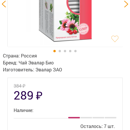
Гигиена
Изделия медицинского назначения
Планирование семьи
Медтехника
Оптика
Страна:
Россия
Бренд:
Чай Эвалар Био
Ортопедия
Изготовитель:
Эвалар ЗАО
Мама и малыш
₽
384
₽
289
Уход за больными
Витамины
и БАД
Наличие:
Скидки и акции
Осталось: 7 шт.