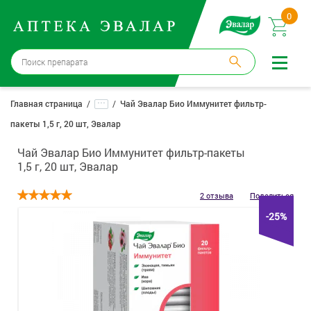
0
Санкт-Петербург
→
3 аптеки
...
Главная страница
Чай Эвалар Био Иммунитет фильтр-
пакеты 1,5 г, 20 шт, Эвалар
Войти |
Регистрация
Чай Эвалар Био Иммунитет фильтр-пакеты
Доставка и оплата
1,5 г, 20 шт, Эвалар
Способ получения:
не выбран
,
изменить
2 отзыва
Поделиться
-25%
Эвалар
Лекарства
Косметика