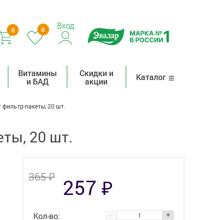
Вход
0
0
Витамины
Скидки и
Каталог
и БАД
акции
фильтр-пакеты, 20 шт.
ты, 20 шт.
₽
365
₽
257
Кол-во:
-
+