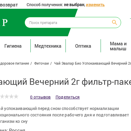
 возврат
Способ получения:
не выбран
,
изменить
Мама и
Гигиена
Медтехника
Оптика
малыш
доровое питание
Фиточаи
Чай Эвалар Био Успокаивающий Вечерний 2г 
ающий Вечерний 2г фильтр-паке
0 отзывов
Поделиться
й успокаивающий перед сном способствует нормализации
оционального состояния после рабочего дня и подготавливает
ганизм ко сну
ана:
Россия