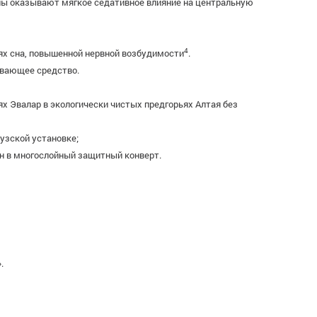
липы оказывают мягкое седативное влияние на центральную
4
х сна, повышенной нервной возбудимости
.
ивающее средство.
х Эвалар в экологически чистых предгорьях Алтая без
узской установке;
ан в многослойный защитный конверт.
.