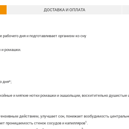
ДОСТАВКА И ОПЛАТА
 рабочего дня и подготавливает организм ко сну
 и ромашки.
о дня*;
окойные и мягкие нотки ромашки и эшшольции, восхитительно душистые 
тензивным действием, улучшает сон, понижает возбудимость центрально
1
ает проницаемость стенок сосудов и капилляров
.
2