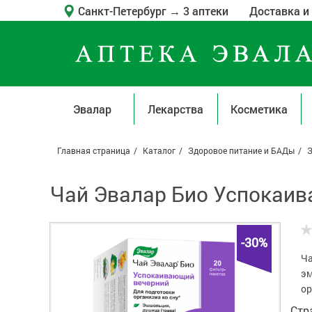
Санкт-Петербург
→
3 аптеки
Доставка и
Эвалар
Лекарства
Косметика
Главная страница
Каталог
Здоровое питание и БАДы
З
Чай Эвалар Био Успокаив
-30%
Ча
эм
ор
Стр