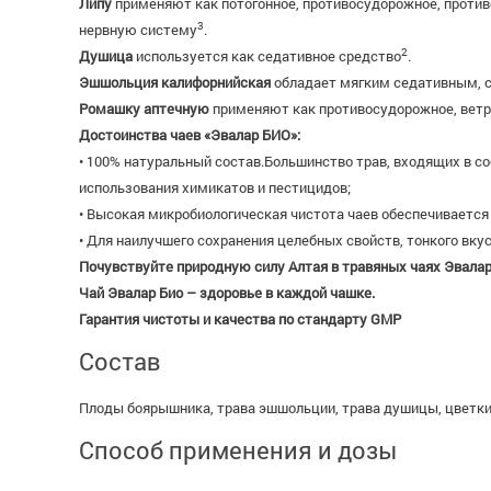
Липу
применяют как потогонное, противосудорожное, проти
3
нервную систему
.
2
Душица
используется как седативное средство
.
Эшшольция калифорнийская
обладает мягким седативным, с
Ромашку аптечную
применяют как противосудорожное, ветр
Достоинства чаев «Эвалар БИО»:
• 100% натуральный состав.Большинство трав, входящих в с
использования химикатов и пестицидов;
• Высокая микробиологическая чистота чаев обеспечивается
• Для наилучшего сохранения целебных свойств, тонкого вк
Почувствуйте природную силу Алтая в травяных чаях Эвалар
Чай Эвалар Био – здоровье в каждой чашке.
Гарантия чистоты и качества по стандарту GMP
Состав
Плоды боярышника, трава эшшольции, трава душицы, цветки
Способ применения и дозы