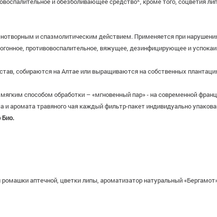
вовоспалительное и обезболивающее средство
, кроме того, соцветия 
нотворным и спазмолитическим действием. Применяется при нарушения
огонное, противовоспалительное, вяжущее, дезинфицирующее и успока
остав, собираются на Алтае или выращиваются на собственных плантация
 мягким способом обработки – «мгновенный пар» - на современной франц
уса и аромата травяного чая каждый фильтр-пакет индивидуально упаков
 Био.
 ромашки аптечной, цветки липы, ароматизатор натуральный «Бергамот»