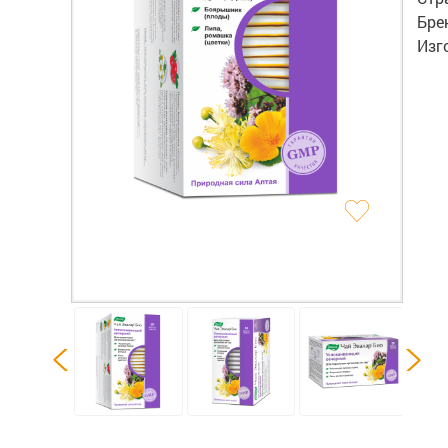
Бре
Изг