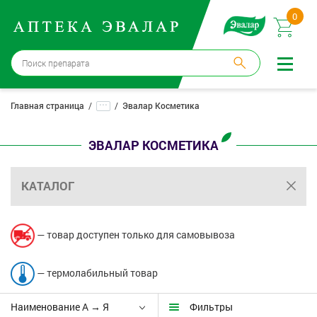
0
Санкт-Петербург
→
3 аптеки
...
Главная страница
Эвалар Косметика
Войти |
Регистрация
ЭВАЛАР КОСМЕТИКА
Доставка и оплата
КАТАЛОГ
Способ получения:
не выбран
,
изменить
Эвалар
— товар доступен только для самовывоза
Лекарства
— термолабильный товар
Косметика
Наименование А → Я
Фильтры