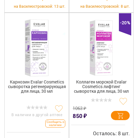
+7 (812) 570-55-00
Вакансии
на Василеостровской:
13 шт.
на Василеостровской:
8 шт.
-20%
Карнозин Evalar Cosmetics
Коллаген морской Evalar
сыворотка регенерирующая
Cosmetics лифтинг
для лица, 30 мл
сыворотка для лица, 30 мл
₽
1063
₽
В наличии в другой аптеке
850
Сообщить о
наличии
Осталось: 8 шт.