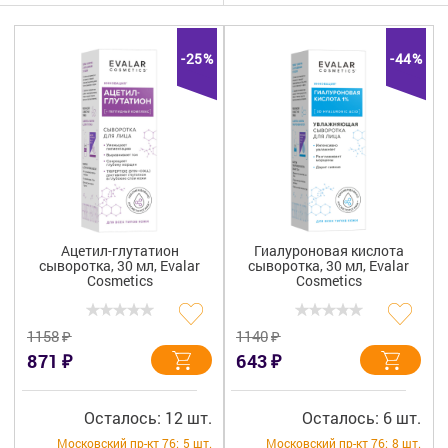
Гигиена
Изделия медицинского назначения
-25%
-44%
Планирование семьи
Медтехника
Оптика
Ортопедия
Ацетил-глутатион
Гиалуроновая кислота
сыворотка, 30 мл, Evalar
сыворотка, 30 мл, Evalar
Мама и малыш
Cosmetics
Cosmetics
Уход за больными
₽
₽
1158
1140
₽
₽
871
643
Витамины
и БАД
Скидки и акции
Осталось: 12 шт.
Осталось: 6 шт.
Московский пр-кт 76:
5 шт.
Московский пр-кт 76:
8 шт.