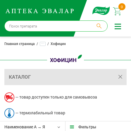
0
Санкт-Петербург
→
3 аптеки
...
Главная страница
Хофицин
Войти |
Регистрация
ХОФИЦИН
Доставка и оплата
КАТАЛОГ
Способ получения:
не выбран
,
изменить
Эвалар
— товар доступен только для самовывоза
Лекарства
— термолабильный товар
Косметика
Наименование А → Я
Фильтры