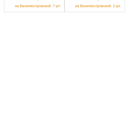
+7 (812) 570-55-00
Вакансии
на Василеостровской:
7 шт.
на Василеостровской:
2 шт.