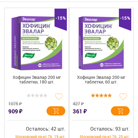
Гигиена
Изделия медицинского назначения
-15%
-15%
Планирование семьи
Медтехника
Оптика
Ортопедия
Хофицин Эвалар 200 мг
Хофицин Эвалар 200 мг
таблетки, 180 шт.
таблетки, 60 шт.
Мама и малыш
Уход за больными
₽
₽
1075
427
₽
₽
909
361
Витамины
и БАД
Скидки и акции
Осталось: 42 шт.
Осталось: 93 шт.
Московский пр-кт 76:
19 шт.
Московский пр-кт 76:
25 шт.