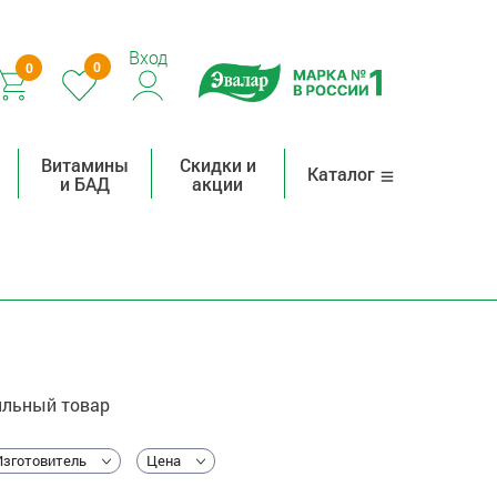
Вход
0
0
Витамины
Скидки и
Каталог
и БАД
акции
льный товар
Изготовитель
Цена