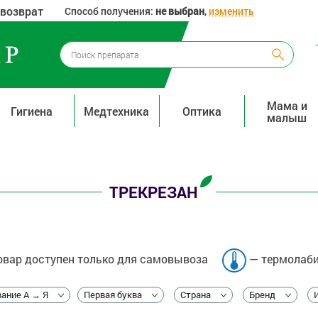
 возврат
Способ получения:
не выбран
,
изменить
Мама и
Гигиена
Медтехника
Оптика
малыш
ТРЕКРЕЗАН
вар доступен только для самовывоза
— термолаби
ание А → Я
Первая буква
Страна
Бренд