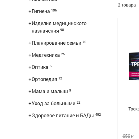
2 товара
+
Гигиена
196
+
Изделия медицинского
назначения
98
+
Планирование семьи
70
+
Медтехника
25
+
Оптика
6
+
Ортопедия
12
+
Мама и малыш
9
+
Уход за больными
22
Трекр
+
Здоровое питание и БАДы
492
₽
656