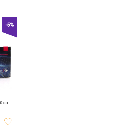
н
(2)
Гротекс
(2)
-5%
0 шт.