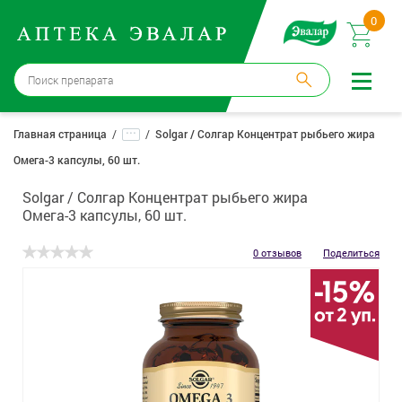
0
Санкт-Петербург
→
3 аптеки
...
Главная страница
Solgar / Солгар Концентрат рыбьего жира
Омега-3 капсулы, 60 шт.
Войти |
Регистрация
Solgar / Солгар Концентрат рыбьего жира
Доставка и оплата
Омега-3 капсулы, 60 шт.
Способ получения:
не выбран
,
изменить
0 отзывов
Поделиться
Эвалар
Лекарства
Косметика