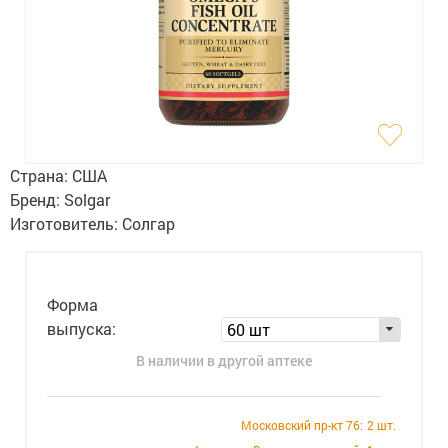
Гигиена
Изделия медицинского назначения
Планирование семьи
Медтехника
Страна:
США
Оптика
Бренд:
Solgar
Изготовитель:
Солгар
Ортопедия
Мама и малыш
Форма
Уход за больными
выпуска:
60 шт
В наличии в другой аптеке
Витамины
и БАД
Скидки и акции
Московский пр-кт 76:
2 шт.